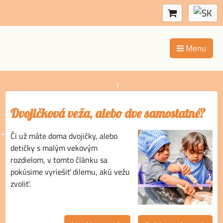
Menu
Dvojičková veža, alebo dve samostatné?
Či už máte doma dvojičky, alebo
detičky s malým vekovým
rozdielom, v tomto článku sa
pokúsime vyriešiť dilemu, akú vežu
zvoliť.